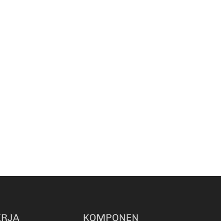
ERJA
KOMPONEN