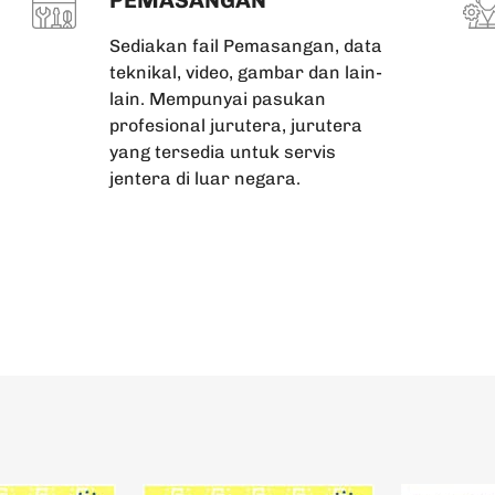
PEMASANGAN
Sediakan fail Pemasangan, data
teknikal, video, gambar dan lain-
lain. Mempunyai pasukan
profesional jurutera, jurutera
yang tersedia untuk servis
jentera di luar negara.