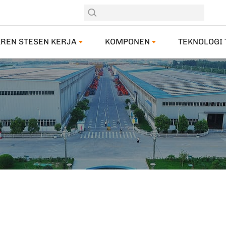
KREN STESEN KERJA
KOMPONEN
TEKNOLOGI