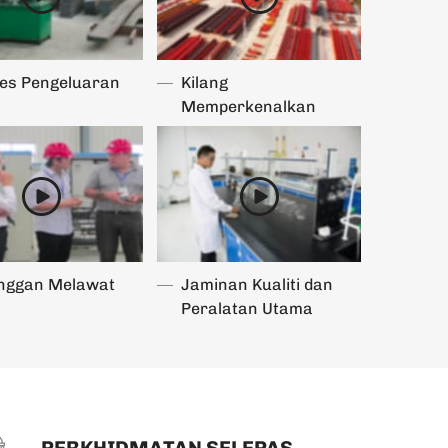
es Pengeluaran
Kilang
Memperkenalkan
nggan Melawat
Jaminan Kualiti dan
Peralatan Utama