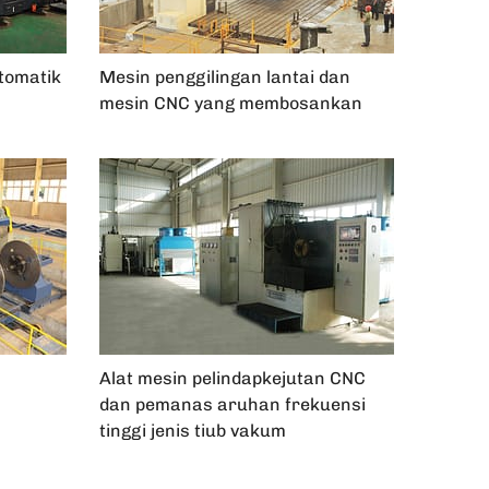
tomatik
Mesin penggilingan lantai dan
mesin CNC yang membosankan
Alat mesin pelindapkejutan CNC
dan pemanas aruhan frekuensi
tinggi jenis tiub vakum