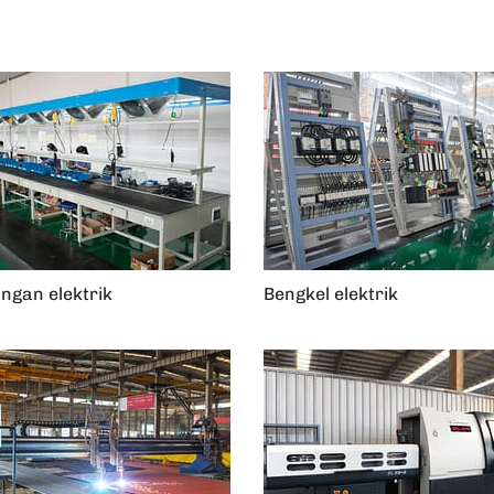
gan elektrik
Bengkel elektrik