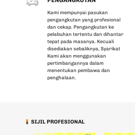
PENGANGKUTAN
Kami mempunyai pasukan
pengangkutan yang profesional
dan cekap. Pengangkutan ke
pelabuhan tertentu dan dihantar
tepat pada masanya. Kecuali
disediakan sebaliknya, Syarikat
Kami akan menggunakan
pertimbangannya dalam
menentukan pembawa dan
penghalaan.
SIJIL PROFESIONAL