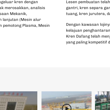
ngeluar kren dengan
Lesen pembuatan telah 
ak merosakkan, analisis
gantri, kren separa gant
ksaan Mekanik,
tuang, kren jurutera, d
 lanjutan (Mesin alur
Dengan kawasan lojinya
in pemotong Plasma, Mesin
kelajuan penghantaran 
Kren Dafang telah men
yang paling kompetitif