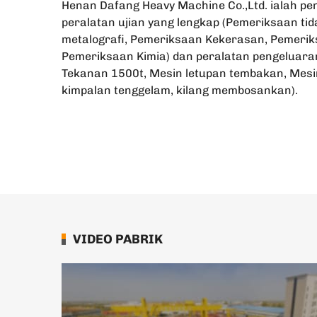
Henan Dafang Heavy Machine Co.,Ltd. ialah pe
peralatan ujian yang lengkap (Pemeriksaan tid
metalografi, Pemeriksaan Kekerasan, Pemeri
Pemeriksaan Kimia) dan peralatan pengeluaran
Tekanan 1500t, Mesin letupan tembakan, Mes
kimpalan tenggelam, kilang membosankan).
VIDEO PABRIK