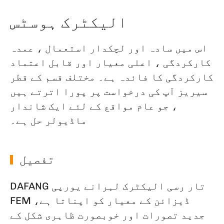
الیکٹرک ہوسٹس
اس میں سادہ اور لچکدار استعمال ، عمدہ
کارکردگی ، اعلی معیار اور قابل اعتماد
کارکردگی کا فائدہ ہے۔ مختلف قسم کے قطر
سیریز آپ کی درخواست پر پورا اترتے ہیں
، جو عام مواقع کے لئے ایک شاندار
ماڈیولر حل ہے۔
تفصیل
DAFANG تار رسی الیکٹرک لہرانے یورپی
FEM ڈیزائن کے معیار کو اپناتا ہے،
جدید تصورات اور خوبصورت ظاہری شکل کے