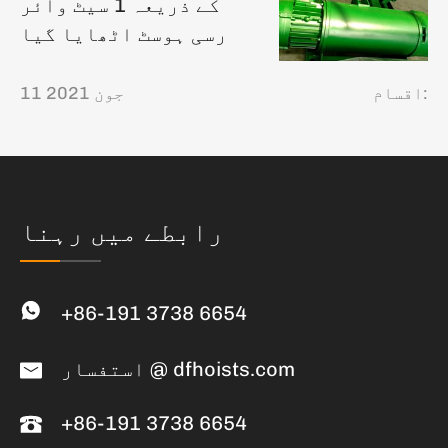
کے ذریعہ 1 سیٹ وائر
رسی ہوسٹ اٹھایا گیا
اقسام:
11 جون 2021
رابطے میں رہنا
+86-191 3738 6654
استفسار @ dfhoists.com
+86-191 3738 6654