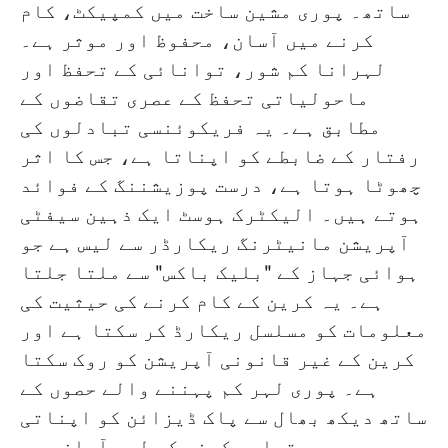
ساتھ۔ پوری مشین ساخت میں کمپیکٹ، کام
کرنے میں آسان، محفوظ اور موثر ہے۔
لہرانا کم شور، توانائی کے تحفظ اور
ماحولیاتی تحفظ کے عصری تقاضوں کے
مطابق ہے۔ یہ فریکوئنسی تبادلوں کی
رفتار کے ضابطے کو اپناتا ہے، جس کا اثر
چھوٹا ہوتا ہے، درست پوزیشننگ کے فوائد
ہوتے ہیں۔ الیکٹرک ہوسٹ ایک ذہین سیفٹی
آپریشن مانیٹرنگ ریکارڈر سے لیس ہے جو
ہوائی جہاز کے "بلیک باکس" سے ملتا جلتا
ہے۔ یہ کرین کے کام کرنے کی حیثیت کی
معلومات کو مسلسل ریکارڈ کر سکتا ہے اور
کرین کے غیر قانونی آپریشن کو روک سکتا
ہے۔ پوری لہر کم پہننے والے حصوں کے
ساتھ دیکھ بھال سے پاک ڈیزائن کو اپناتی
ہے، جو برقرار رکھنے کے لیے آسان ہے۔