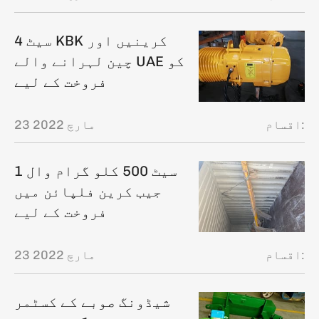
4 سیٹ KBK کرینیں اور
چین لہرانے والے UAE کو
فروخت کے لیے
اقسام:
23 مارچ 2022
1 سیٹ 500 کلو گرام وال
جیب کرین فلپائن میں
فروخت کے لیے
اقسام:
23 مارچ 2022
شیڈونگ صوبے کے کسٹمر