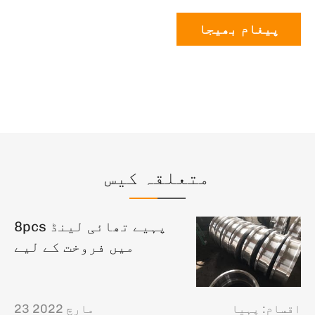
پیغام بھیجا
متعلقہ کیس
8pcs پہیے تھائی لینڈ
میں فروخت کے لیے
اقسام:
پہیا
23 مارچ 2022