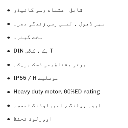
قابل اعتماد رسی گائیڈر
سپر ڈھول ، لمبی رسی زندگی بھر۔
سخت گیئر۔
DIN ہک ، کلاس T
برقی مقناطیسی ڈسک بریک۔
IP55 / H موصلیت
Heavy duty motor, 60%ED rating
اوور ہیٹنگ ، اوورلوڈنگ تحفظ۔
اوورلوڈ تحفظ