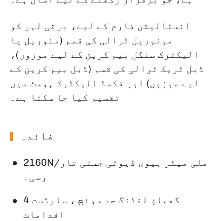
انسٹالیشن فارم کے لیے، برقی لہر کو
مونوریل ٹرالی کی قسم (منوریل یا
الیکٹرک سنگل بیم کرین کے لیے موزوں)،
ڈبل ٹریک ٹرالی کی قسم (ڈبل بیم کرین کے
لیے موزوں) اور فکسڈ الیکٹرک ہوسٹ میں
تقسیم کیا جا سکتا ہے۔
فائدہ
2160N/ملی میٹر ہیوی ڈیوٹی جستی تار
رسی۔
گھماؤ لفٹنگ حد سوئچ ، سایڈست 4
اقدامات