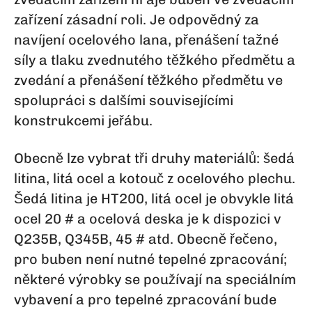
zařízení zásadní roli. Je odpovědný za
navíjení ocelového lana, přenášení tažné
síly a tlaku zvednutého těžkého předmětu a
zvedání a přenášení těžkého předmětu ve
spolupráci s dalšími souvisejícími
konstrukcemi jeřábu.
Obecně lze vybrat tři druhy materiálů: šedá
litina, litá ocel a kotouč z ocelového plechu.
Šedá litina je HT200, litá ocel je obvykle litá
ocel 20 # a ocelová deska je k dispozici v
Q235B, Q345B, 45 # atd. Obecně řečeno,
pro buben není nutné tepelné zpracování;
některé výrobky se používají na speciálním
vybavení a pro tepelné zpracování bude