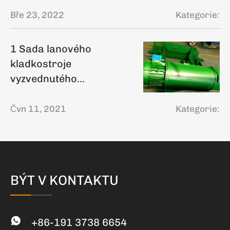
Bře 23, 2022
Kategorie:
1 Sada lanového
kladkostroje
vyzvednutého
zákazníkem provincie
Šan-tung
Čvn 11, 2021
Kategorie:
BÝT V KONTAKTU
+86-191 3738 6654