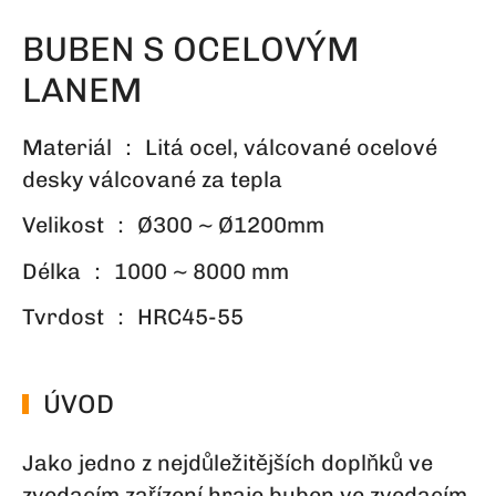
BUBEN S OCELOVÝM
LANEM
Materiál ： Litá ocel, válcované ocelové
desky válcované za tepla
Velikost ： Ø300 ~ Ø1200mm
Délka ： 1000 ~ 8000 mm
Tvrdost ： HRC45-55
ÚVOD
Jako jedno z nejdůležitějších doplňků ve
zvedacím zařízení hraje buben ve zvedacím