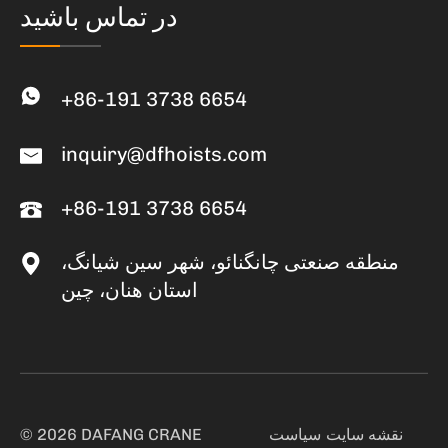
در تماس باشید
+86-191 3738 6654
inquiry@dfhoists.com
+86-191 3738 6654
منطقه صنعتی چانگنائو، شهر سین شیانگ،
استان هنان، چین
نقشه سایت
سیاست
© 2026 DAFANG CRANE