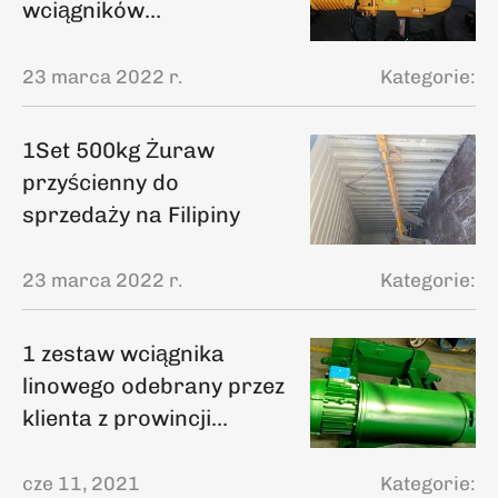
wciągników
łańcuchowych KBK do
Zjednoczonych Emiratów
23 marca 2022 r.
Kategorie:
Arabskich
1Set 500kg Żuraw
przyścienny do
sprzedaży na Filipiny
23 marca 2022 r.
Kategorie:
1 zestaw wciągnika
linowego odebrany przez
klienta z prowincji
Shandong
cze 11, 2021
Kategorie: