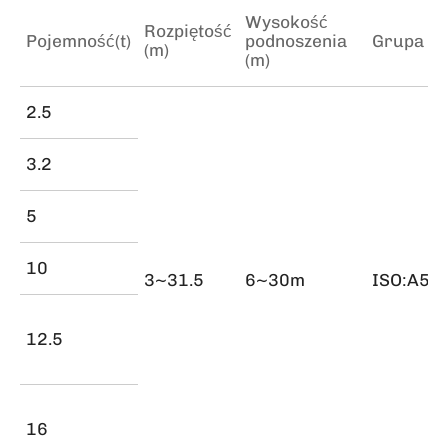
Wysokość
Rozpiętość
Pojemność(t)
podnoszenia
Grupa d
(m)
(m)
2.5
3.2
5
10
3~31.5
6~30m
ISO:A5/
12.5
16