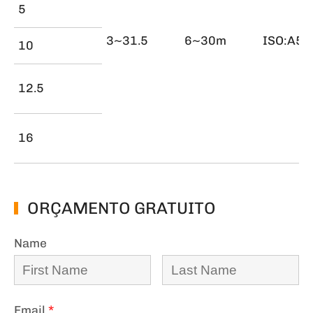
5
3~31.5
6~30m
ISO:A5
10
12.5
16
ORÇAMENTO GRATUITO
Name
Email
*