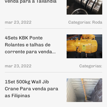
venda para a Tailândia
mar 23, 2022
Categorias:
Roda
4Sets KBK Ponte
Rolantes e talhas de
corrente para venda
para os Emirados
Árabes Unidos
mar 23, 2022
Categorias:
1Set 500kg Wall Jib
Crane Para venda para
as Filipinas