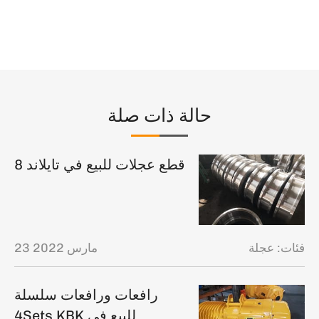
حالة ذات صلة
8 قطع عجلات للبيع في تايلاند
فئات:
عجلة
23 مارس 2022
رافعات ورافعات سلسلة
4Sets KBK للبيع في