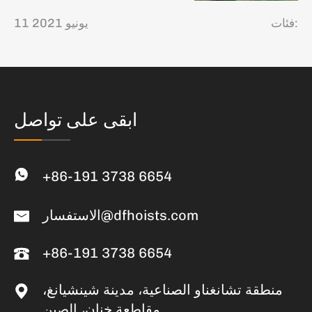
مقاطعة شاندونغ
فئات:
11 يونيو 2021
ابقى على تواصل
+86-191 3738 6654
الاستفسار@dfhoists.com
+86-191 3738 6654
منطقة تشانغناو الصناعية، مدينة شينشيانغ،
مقاطعة خنان، الصين