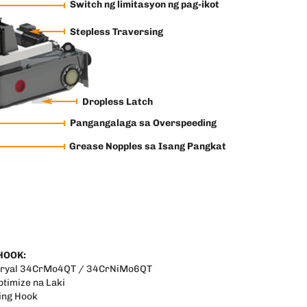
Switch ng limitasyon ng pag-ikot
Stepless Traversing
Dropless Latch
Pangangalaga sa Overspeeding
Grease Nopples sa Isang Pangkat
HOOK:
ryal 34CrMo4QT / 34CrNiMo6QT
timize na Laki
ing Hook