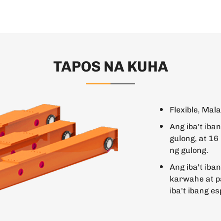
TAPOS NA KUHA
Flexible, Mal
Ang iba't iba
gulong, at 16
ng gulong.
Ang iba't ib
karwahe at p
iba't ibang 