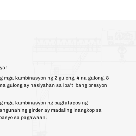
aya!
ng mga kumbinasyon ng 2 gulong, 4 na gulong, 8
 na gulong ay nasiyahan sa iba't ibang presyon
ang mga kumbinasyon ng pagtatapos ng
angunahing girder ay madaling inangkop sa
espasyo sa pagawaan.