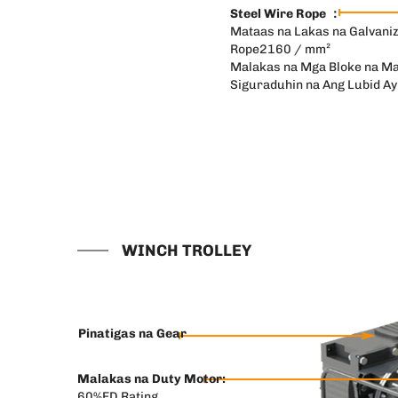
Steel Wire Rope ：
Mataas na Lakas na Galvaniz
Rope2160 / mm²
Malakas na Mga Bloke na Ma
Siguraduhin na Ang Lubid Ay 
WINCH TROLLEY
Pinatigas na Gear
Malakas na Duty Motor:
60%ED Rating