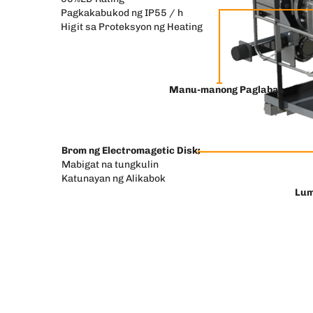
Pagkakabukod ng IP55 / h
Higit sa Proteksyon ng Heating
Manu-manong Paglabas
Brom ng Electromagetic Disk:
Mabigat na tungkulin
Katunayan ng Alikabok
Lum