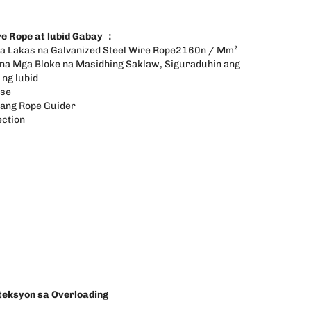
re Rope at lubid Gabay ：
a Lakas na Galvanized Steel Wire Rope2160n / Mm²
na Mga Bloke na Masidhing Saklaw, Siguraduhin ang
 ng lubid
ose
ang Rope Guider
ection
teksyon sa Overloading