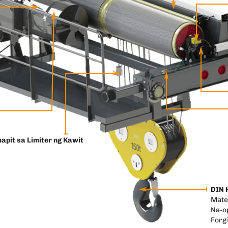
apit sa Limiter ng Kawit
DIN 
Mate
Na-op
Forg