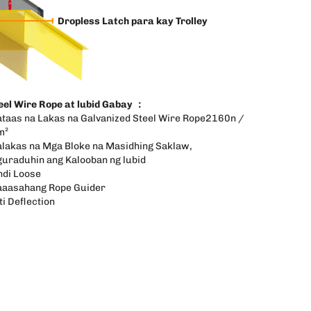
Dropless Latch para kay Trolley
eel Wire Rope at lubid Gabay ：
taas na Lakas na Galvanized Steel Wire Rope2160n /
m²
lakas na Mga Bloke na Masidhing Saklaw,
guraduhin ang Kalooban ng lubid
ndi Loose
aasahang Rope Guider
ti Deflection