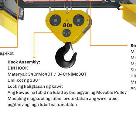
St
Ma
ag-ikot
M
Hook Assembly:
Ma
DIN HOOK
Si
Materyal: 34CrMo4QT / 34CrNiMo6QT
Hi
Umiikot ng 360 °
Ma
Lock ng kaligtasan ng kawit
An
Ang kawad na lubid na lubid ay binibigyan ng Movable Pulley
Madaling magsuot ng lubid, protektahan ang wire lubid,
pigilan ang mga lubid na tumatalon