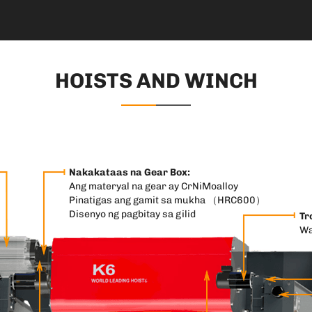
HOISTS AND WINCH
Nakakataas na Gear Box:
Ang materyal na gear ay CrNiMoalloy
Pinatigas ang gamit sa mukha （HRC600）
Disenyo ng pagbitay sa gilid
Tr
Wa