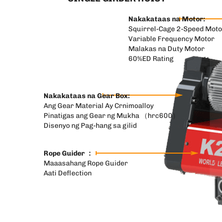
Nakakataas na Motor:
Squirrel-Cage 2-Speed Moto
Variable Frequency Motor
Malakas na Duty Motor
60%ED Rating
Nakakataas na Gear Box:
Ang Gear Material Ay Crnimoalloy
Pinatigas ang Gear ng Mukha （hrc600）
Disenyo ng Pag-hang sa gilid
Rope Guider ：
Maaasahang Rope Guider
Aati Deflection