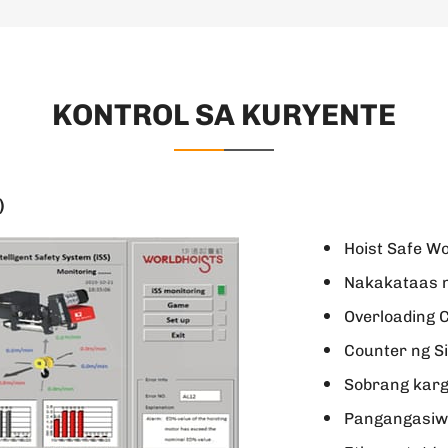
KONTROL SA KURYENTE
)
Hoist Safe W
Nakakataas n
Overloading 
Counter ng S
Sobrang karg
Pangangasiw