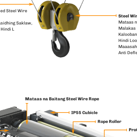
ed Steel Wire
Steel Wi
Mataas n
sidhing Saklaw,
Malakas 
Hindi L
Kalooban
Hindi Lo
Maaasah
Anti Defl
Mataas na Baitang Steel Wire Rope
IP55 Cubicle
Rope Roller
Pro