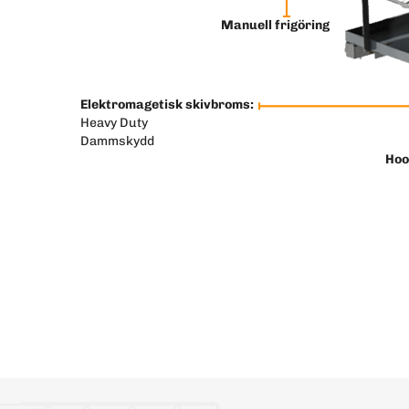
Manuell frigöring
Elektromagetisk skivbroms:
Heavy Duty
Dammskydd
Hoo