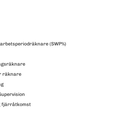
 arbetsperiodräknare (SWP%)
ngsräknare
r räknare
ng
upervision
 fjärråtkomst