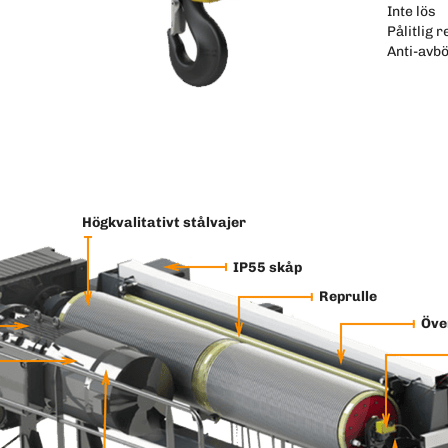
Inte lös
Pålitlig 
Anti-avbö
Högkvalitativt stålvajer
IP55 skåp
Reprulle
Öve