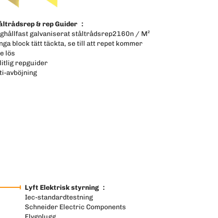
åltrådsrep & rep Guider ：
ghållfast galvaniserat ståltrådsrep2160n / M²
nga block tätt täckta, se till att repet kommer
te lös
litlig repguider
ti-avböjning
Lyft Elektrisk styrning ：
Iec-standardtestning
Schneider Electric Components
Flygplugg