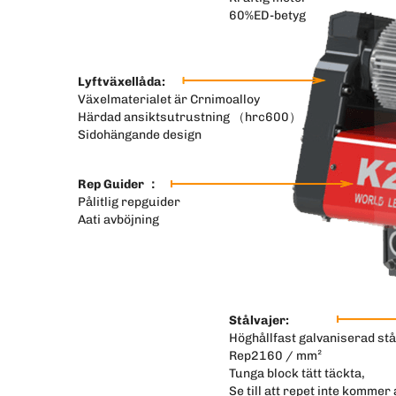
60%ED-betyg
Lyftväxellåda:
Växelmaterialet är Crnimoalloy
Härdad ansiktsutrustning （hrc600）
Sidohängande design
Rep Guider ：
Pålitlig repguider
Aati avböjning
Stålvajer:
Höghållfast galvaniserad stå
Rep2160 / mm²
Tunga block tätt täckta,
Se till att repet inte kommer 