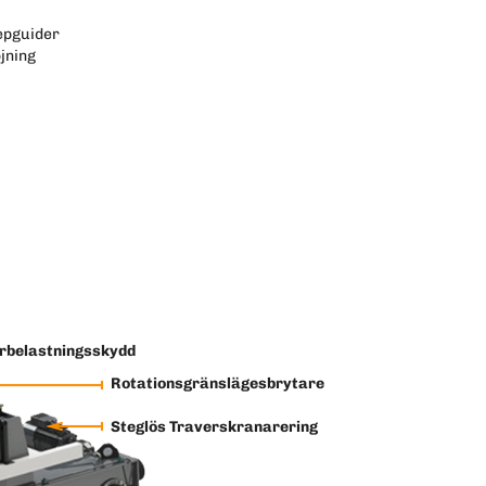
repguider
jning
rbelastningsskydd
Rotationsgränslägesbrytare
Steglös Traverskranarering