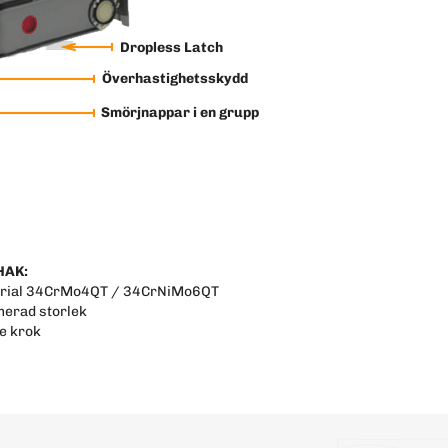
Dropless Latch
Överhastighetsskydd
Smörjnappar i en grupp
HAK:
rial 34CrMo4QT / 34CrNiMo6QT
merad storlek
e krok