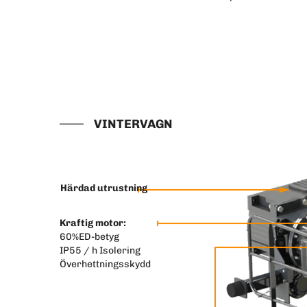
VINTERVAGN
Härdad utrustning
Kraftig motor:
60%ED-betyg
IP55 / h Isolering
Överhettningsskydd