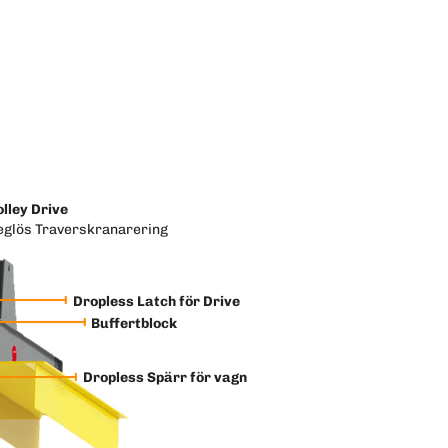
olley Drive
eglös Traverskranarering
Dropless Latch för Drive
Buffertblock
Dropless Spärr för vagn