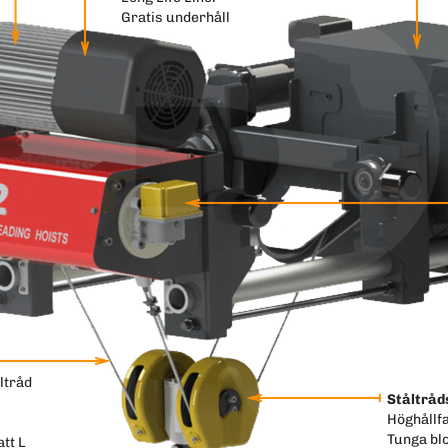
Gratis underhåll
ltråd
Ståltråd
Höghållf
Tunga blo
att L