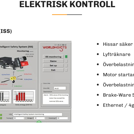
ELEKTRISK KONTROLL
ISS)
Hissar säker
Lyfträknare
Överbelastni
Motor starta
Överbelastni
Brake-Ware S
Ethernet / 4g