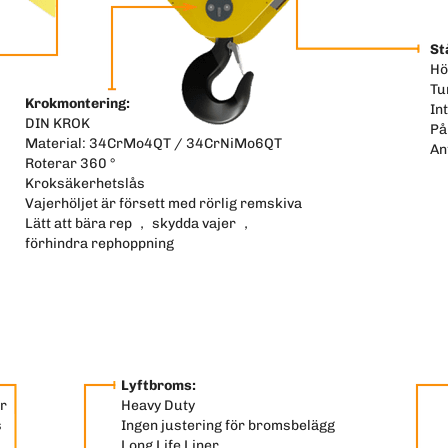
St
Hö
Tu
Krokmontering:
In
DIN KROK
På
Material: 34CrMo4QT / 34CrNiMo6QT
An
Roterar 360 °
Kroksäkerhetslås
Vajerhöljet är försett med rörlig remskiva
Lätt att bära rep ， skydda vajer ，
förhindra rephoppning
Lyftbroms:
r
Heavy Duty
s
Ingen justering för bromsbelägg
Long Life Liner