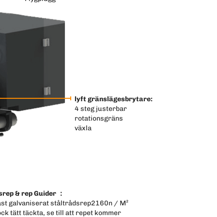
lyft gränslägesbrytare:
4 steg justerbar
rotationsgräns
växla
srep & rep Guider ：
ast galvaniserat ståltrådsrep2160n / M²
ck tätt täckta, se till att repet kommer