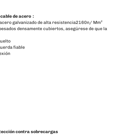
 cable de acero：
 acero galvanizado de alta resistencia2160n/ Mm²
pesados densamente cubiertos, asegúrese de que la
suelto
uerda fiable
exión
tección contra sobrecargas