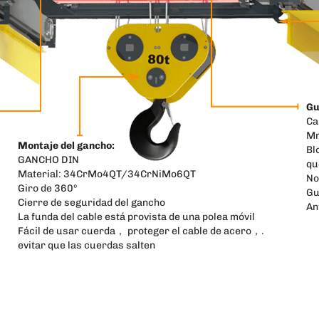
Gu
Ca
M
Montaje del gancho:
Bl
GANCHO DIN
qu
Material: 34CrMo4QT/34CrNiMo6QT
No
Giro de 360º
Gu
Cierre de seguridad del gancho
An
La funda del cable está provista de una polea móvil
Fácil de usar cuerda， proteger el cable de acero，.
evitar que las cuerdas salten