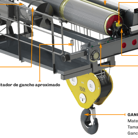
itador de gancho aproximado
GANC
Mate
Tama
Ganc