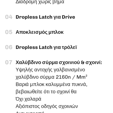
Διαδρομή χωρίς βήμα
04
Dropless Latch για Drive
05
Αποκλεισμός μπλοκ
06
Dropless Latch για τρόλεϊ
07
Χαλύβδινο σύρμα σχοινιού & σχοινί:
Υψηλής αντοχής γαλβανισμένο
χαλύβδινο σύρμα 2160n / Mm²
Βαριά μπλοκ καλυμμένα πυκνά,
βεβαιωθείτε ότι το σχοινί θα
Όχι χαλαρά
Αξιόπιστος οδηγός σχοινιών