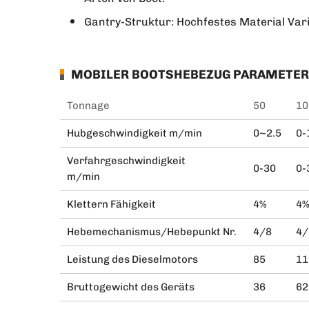
Gantry-Struktur: Hochfestes Material Var
MOBILER BOOTSHEBEZUG PARAMETER
Tonnage
50
10
Hubgeschwindigkeit m/min
0~2.5
0-
Verfahrgeschwindigkeit
0-30
0-
m/min
Klettern Fähigkeit
4%
4
Hebemechanismus/Hebepunkt Nr.
4/8
4/
Leistung des Dieselmotors
85
11
Bruttogewicht des Geräts
36
62