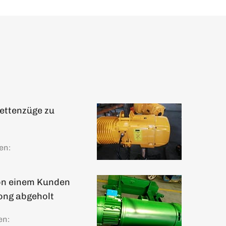
ettenzüge zu
en:
von einem Kunden
ong abgeholt
en: