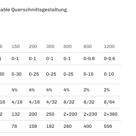
iable Querschnittsgestaltung
0
150
200
300
600
800
1200
1
0-1
0-1
0-1
0-1
0-0.6
0-0.6
30
0-30
0-25
0-25
0-25
0-15
0-10
%
4%
4%
4%
4%
2%
2%
16
4/16
4/16
4/32
8/32
8/32
8/64
2
132
200
250
2×200
2×230
2×380
78
108
182
280
400
556