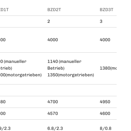
ZD1T
BZD2T
BZD3T
2
3
500
4000
4000
0 (manueller
1140 (manueller
trieb)
Betrieb)
1380(motorget
00(motorgetrieben)
1350(motorgetrieben)
280
4700
4950
000
4570
4600
9/2.3
6.8/2.3
8/0.8