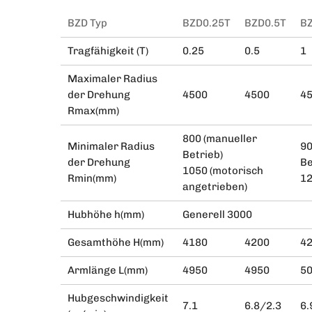
BZD Typ
BZD0.25T
BZD0.5T
B
Tragfähigkeit (T)
0.25
0.5
1
Maximaler Radius
der Drehung
4500
4500
4
Rmax(mm)
800 (manueller
Minimaler Radius
90
Betrieb)
der Drehung
Be
1050 (motorisch
Rmin(mm)
12
angetrieben)
Hubhöhe h(mm)
Generell 3000
Gesamthöhe H(mm)
4180
4200
4
Armlänge L(mm)
4950
4950
5
Hubgeschwindigkeit
7.1
6.8/2.3
6.