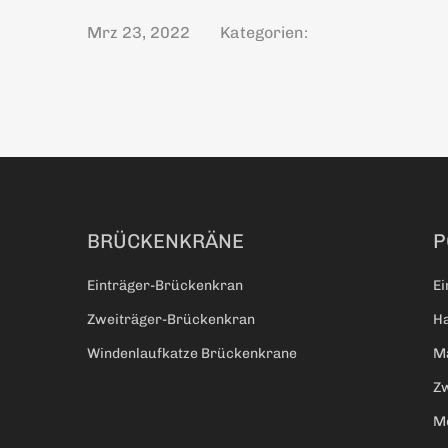
Mrz 23, 2022
Kategorien:
BRÜCKENKRÄNE
P
Einträger-Brückenkran
Ei
Zweiträger-Brückenkran
Ha
Windenlaufkatze Brückenkrane
Ma
Zw
M