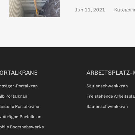
Jun 11, 2021
Kategori
ORTALKRANE
ARBEITSPLATZ-
nträger-Portalkran
Säulenschwenkkran
lb Portalkran
Freistehende Arbeitspl
nuelle Portalkräne
Säulenschwenkkran
eiträger-Portalkran
obile Bootshebewerke