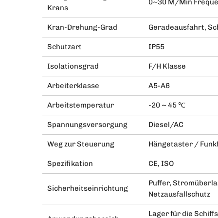
0~30 M/Min Freque
Krans
Kran-Drehung-Grad
Geradeausfahrt, Sch
Schutzart
IP55
Isolationsgrad
F/H Klasse
Arbeiterklasse
A5-A6
Arbeitstemperatur
-20 ~ 45 ℃
Spannungsversorgung
Diesel/AC
Weg zur Steuerung
Hängetaster / Funk
Spezifikation
CE, ISO
Puffer, Stromüberla
Sicherheitseinrichtung
Netzausfallschutz
Lager für die Schi