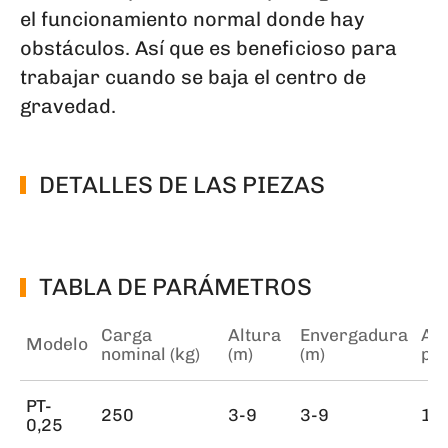
el funcionamiento normal donde hay
obstáculos. Así que es beneficioso para
trabajar cuando se baja el centro de
gravedad.
DETALLES DE LAS PIEZAS
TABLA DE PARÁMETROS
Carga
Altura
Envergadura
Alt
Modelo
nominal (kg)
(m)
(m)
pri
PT-
250
3-9
3-9
14
0,25