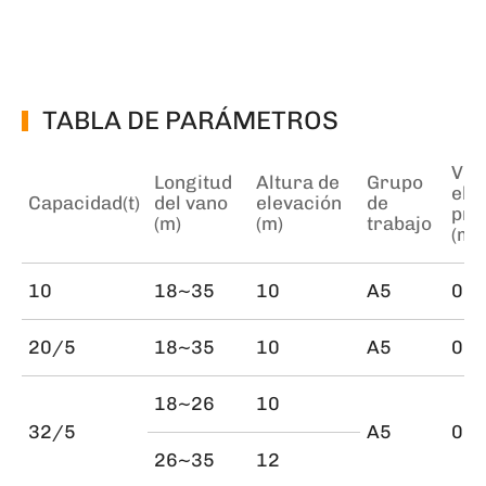
TABLA DE PARÁMETROS
Vel
Longitud
Altura de
Grupo
ele
Capacidad(t)
del vano
elevación
de
pri
(m)
(m)
trabajo
(m/
10
18~35
10
A5
0.7
20/5
18~35
10
A5
0.6
18~26
10
32/5
A5
0.5
26~35
12