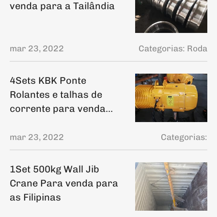
venda para a Tailândia
mar 23, 2022
Categorias:
Roda
4Sets KBK Ponte
Rolantes e talhas de
corrente para venda
para os Emirados
Árabes Unidos
mar 23, 2022
Categorias:
1Set 500kg Wall Jib
Crane Para venda para
as Filipinas