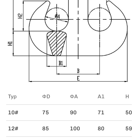
Typ
ΦD
ΦA
A1
H
10#
75
90
71
505
12#
85
100
80
594