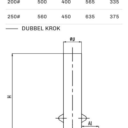
200#
500
400
565
335
250#
560
450
635
375
DUBBEL KROK