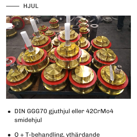
HJUL
DIN GGG70 gjuthjul eller 42CrMo4
smidehjul
Q + T-behandling, ythärdande