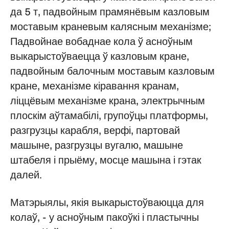
да 5 т, падвойным прамянёвым казловым
моставым краневым калясным механізме;
Падвойнае вобаднае кола ў асноўным
выкарыстоўваецца ў казловым кране,
падвойным балочным моставым казловым
кране, механізме кіравання кранам,
ліццёвым механізме крана, электрычным
плоскім аўтамабілі, групоўцы платформы,
разгрузцы карабля, верфі, партовай
машыне, разгрузцы вугалю, машыне
штабеля і прыёму, мосце машына і гэтак
далей.
Матэрыялы, якія выкарыстоўваюцца для
колаў, - у асноўным пакоўкі і пластычны