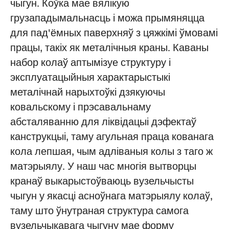
чыгун. Коўка мае вялікую
грузападымальнасць і можа прымяняцца
для пад'ёмных паверхняў з цяжкімі ўмовамі
працы, такіх як металічныя краны. Каваны
набор колаў аптымізуе структуру і
эксплуатацыйныя характарыстыкі
металічнай нарыхтоўкі дзякуючы
ковальскому і прэсавальнаму
абсталяванню для ліквідацыі дэфектаў
канструкцыі, таму агульная праца кованага
кола лепшая, чым адліваныя колы з таго ж
матэрыялу. У наш час многія вытворцы
кранаў выкарыстоўваюць вузельчысты
чыгун у якасці асноўнага матэрыялу колаў,
таму што ўнутраная структура самога
вузельчыкавага чыгуну мае форму