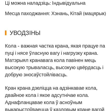
Ці можна наладзіць: Індывідуальна
Месца паходжання: Хэнань, Кітай (мацярык)
УВОДЗІНЫ
Кола - важная частка крана, якая працуе па
пуці і нясе ўласную вагу і нагрузку крана.
Матэрыял кранавага кола павінен мець
высокую трываласць, высокую цвёрдасць і
добрую зносаўстойлівасць.
Кран крана дзеліцца на адзінкавае кола,
двайное кола і якое адсутнічае кола.
Аднафланцавае кола ў асноўным
выкарыстоўваецца ў казловым кране вагой