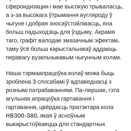
сфероидизации і мае высокую трываласць,
а з-за высокага ўтрымання вугляроду ў
чыгуне і добрая зносаўстойлівасць, яна
больш падыходзіць для ўздыму. Акрамя
таго, графіт валодае змазачным эфектам,
таму ўсё больш карыстальнікаў аддаюць
перавагу вузельчыкавым чыгунным колам.
Наша тэрмаапрацоўка колаў можа быць
зроблена 3 спосабамі ў адпаведнасці з
рознымі патрабаваннямі. Па-першае, гэта
агульная апрацоўка гартавання і
гартавання, цвёрдасць пратэктара кола
HB300-380, якая ў асноўным
выкарыстоўваецца для стандартных