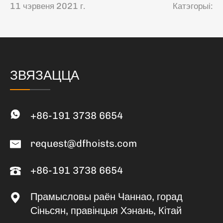
11 чэрвеня 2021 г.
Катэгорыі:
ЗВЯЗАЦЦА
+86-191 3738 6654
request@dfhoists.com
+86-191 3738 6654
Прамысловы раён Чаннао, горад
Сіньсян, правінцыя Хэнань, Кітай