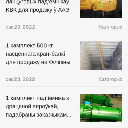
ланцуговых пад'ёмнікаў
KBK для продажу ў ААЭ
сак 23, 2022
Катэгорыі:
1 камплект 500 кг
насценнага кран-балкі
для продажу на Філіпіны
сак 23, 2022
Катэгорыі:
1 камплект пад'ёмніка з
драцяной вяроўкай,
падабраны заказчыкам
правінцыі Шаньдун