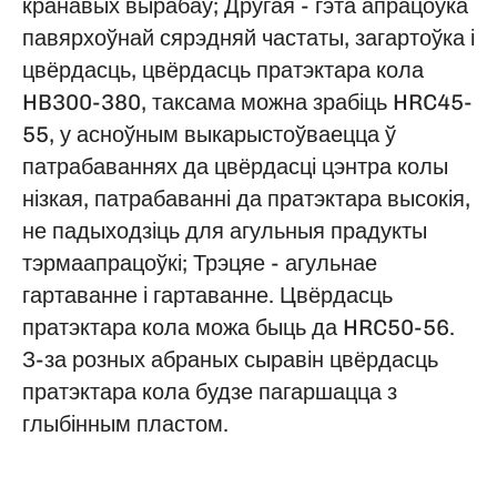
кранавых вырабаў; Другая - гэта апрацоўка
павярхоўнай сярэдняй частаты, загартоўка і
цвёрдасць, цвёрдасць пратэктара кола
HB300-380, таксама можна зрабіць HRC45-
55, у асноўным выкарыстоўваецца ў
патрабаваннях да цвёрдасці цэнтра колы
нізкая, патрабаванні да пратэктара высокія,
не падыходзіць для агульныя прадукты
тэрмаапрацоўкі; Трэцяе - агульнае
гартаванне і гартаванне. Цвёрдасць
пратэктара кола можа быць да HRC50-56.
З-за розных абраных сыравін цвёрдасць
пратэктара кола будзе пагаршацца з
глыбінным пластом.